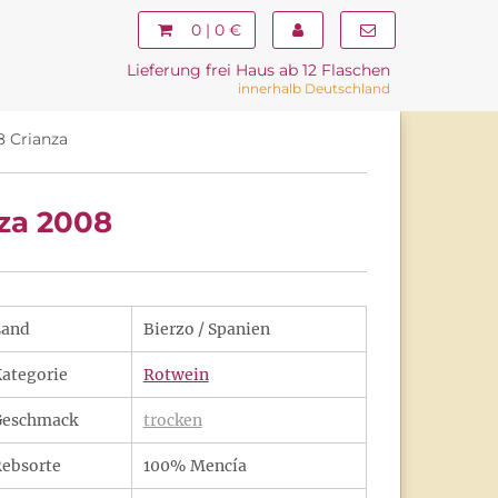
0 | 0 €
Lieferung frei Haus ab 12 Flaschen
innerhalb Deutschland
8 Crianza
za 2008
Land
Bierzo / Spanien
ategorie
Rotwein
Geschmack
trocken
ebsorte
100% Mencía