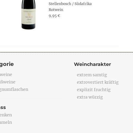
Stellenbosch / Südafrika
Rotwein
9,95 €
gorie
Weincharakter
weine
extrem samtig
ßweine
extrovertiert kräftig
numflaschen
explizit fruchtig
extra würzig
ass
enken
mmeln