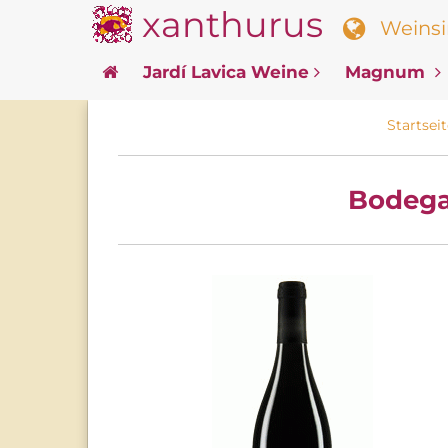
xanthurus
Weinsin
Jardí Lavica Weine
Magnum
Startsei
Bodega