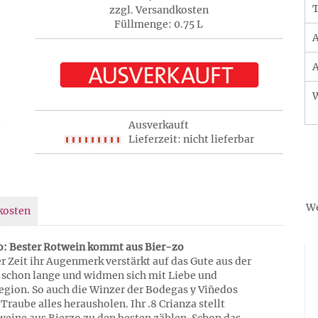
T
zzgl. Versandkosten
Füllmenge: 0.75 L
A
A
Ausverkauft
Lieferzeit: nicht lieferbar
We
kosten
do: Bester Rotwein kommt aus Bier-zo
er Zeit ihr Augenmerk verstärkt auf das Gute aus der
s schon lange und widmen sich mit Liebe und
egion. So auch die Winzer der Bodegas y Viñedos
raube alles herausholen. Ihr .8 Crianza stellt