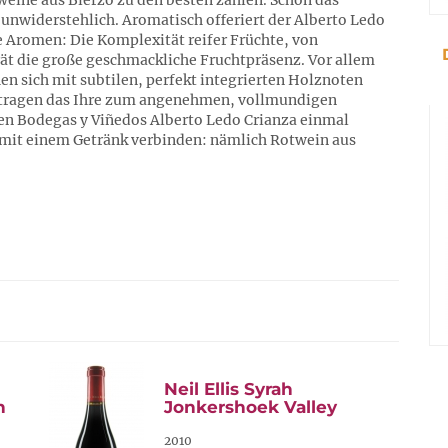
eine aus Bierzo zu den besten zählen. Schon das
t unwiderstehlich. Aromatisch offeriert der Alberto Ledo
le Aromen: Die Komplexität reifer Früchte, von
t die große geschmackliche Fruchtpräsenz. Vor allem
n sich mit subtilen, perfekt integrierten Holznoten
ne tragen das Ihre zum angenehmen, vollmundigen
en Bodegas y Viñedos Alberto Ledo Crianza einmal
h mit einem Getränk verbinden: nämlich Rotwein aus
Neil Ellis Syrah
n
Jonkershoek Valley
2010