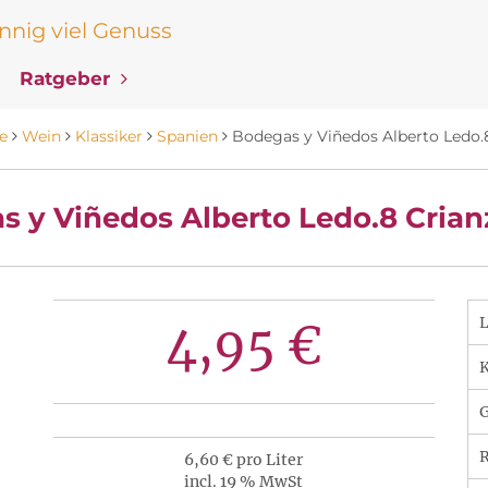
nig viel Genuss
Ratgeber
te
Wein
Klassiker
Spanien
Bodegas y Viñedos Alberto Ledo.
s y Viñedos Alberto Ledo.8 Crian
4,95 €
K
R
6,60 € pro Liter
incl. 19 % MwSt