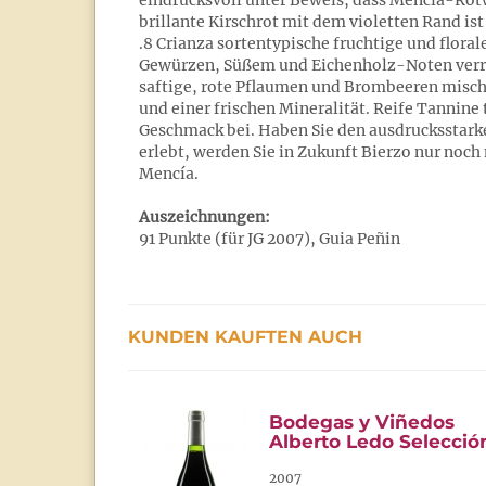
eindrucksvoll unter Beweis, dass Mencía-Rotw
brillante Kirschrot mit dem violetten Rand is
.8 Crianza sortentypische fruchtige und flora
Gewürzen, Süßem und Eichenholz-Noten verrä
saftige, rote Pflaumen und Brombeeren mische
und einer frischen Mineralität. Reife Tanni
Geschmack bei. Haben Sie den ausdrucksstark
erlebt, werden Sie in Zukunft Bierzo nur noc
Mencía.
Auszeichnungen:
91 Punkte (für JG 2007), Guia Peñin
KUNDEN KAUFTEN AUCH
Bodegas y Viñedos
Alberto Ledo Selecció
2007