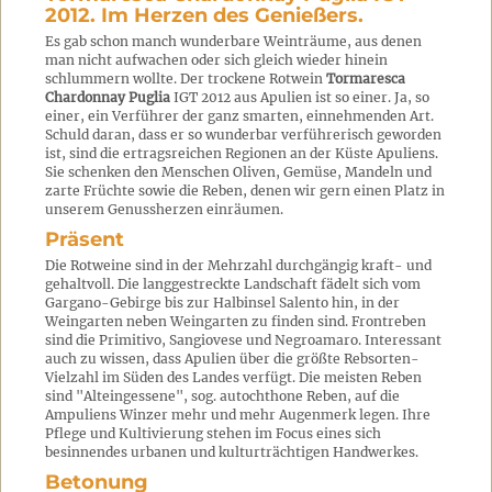
2012. Im Herzen des Genießers.
Es gab schon manch wunderbare Weinträume, aus denen
man nicht aufwachen oder sich gleich wieder hinein
schlummern wollte. Der trockene Rotwein
Tormaresca
Chardonnay Puglia
IGT 2012 aus Apulien ist so einer. Ja, so
einer, ein Verführer der ganz smarten, einnehmenden Art.
Schuld daran, dass er so wunderbar verführerisch geworden
ist, sind die ertragsreichen Regionen an der Küste Apuliens.
Sie schenken den Menschen Oliven, Gemüse, Mandeln und
zarte Früchte sowie die Reben, denen wir gern einen Platz in
unserem Genussherzen einräumen.
Präsent
Die Rotweine sind in der Mehrzahl durchgängig kraft- und
gehaltvoll. Die langgestreckte Landschaft fädelt sich vom
Gargano-Gebirge bis zur Halbinsel Salento hin, in der
Weingarten neben Weingarten zu finden sind. Frontreben
sind die Primitivo, Sangiovese und Negroamaro. Interessant
auch zu wissen, dass Apulien über die größte Rebsorten-
Vielzahl im Süden des Landes verfügt. Die meisten Reben
sind "Alteingessene", sog. autochthone Reben, auf die
Ampuliens Winzer mehr und mehr Augenmerk legen. Ihre
Pflege und Kultivierung stehen im Focus eines sich
besinnendes urbanen und kulturträchtigen Handwerkes.
Betonung