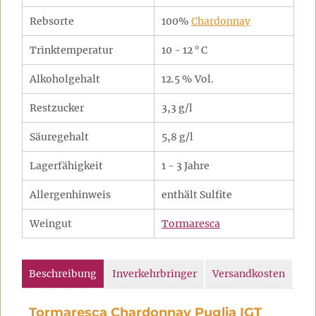
Rebsorte
100%
Chardonnay
Trinktemperatur
10 - 12 ° C
Alkoholgehalt
12.5 % Vol.
Restzucker
3,3 g/l
Säuregehalt
5,8 g/l
Lagerfähigkeit
1 - 3 Jahre
Allergenhinweis
enthält Sulfite
Weingut
Tormaresca
Beschreibung
Inverkehrbringer
Versandkosten
Tormaresca Chardonnay Puglia IGT