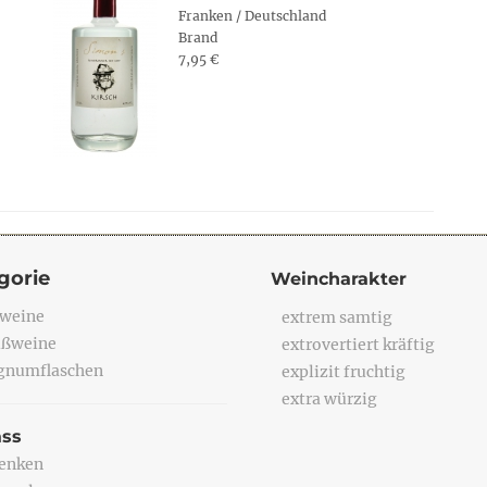
Franken / Deutschland
Brand
7,95 €
gorie
Weincharakter
weine
extrem samtig
ßweine
extrovertiert kräftig
numflaschen
explizit fruchtig
extra würzig
ass
enken