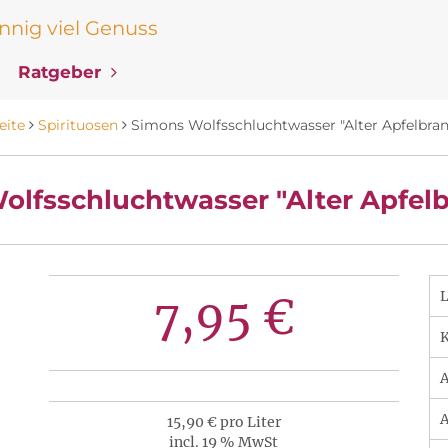
nig viel Genuss
Ratgeber
eite
Spirituosen
Simons Wolfsschluchtwasser "Alter Apfelbrand
lfsschluchtwasser "Alter Apfelb
7,95 €
K
A
A
15,90 € pro Liter
incl. 19 % MwSt