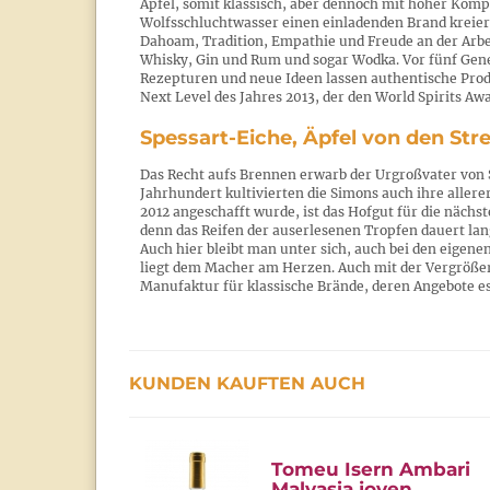
Apfel, somit klassisch, aber dennoch mit hoher Kom
Wolfsschluchtwasser einen einladenden Brand kreier
Dahoam, Tradition, Empathie und Freude an der Arbe
Whisky, Gin und Rum und sogar Wodka. Vor fünf Gene
Rezepturen und neue Ideen lassen authentische Produ
Next Level des Jahres 2013, der den World Spirits Aw
Spessart-Eiche, Äpfel von den St
Das Recht aufs Brennen erwarb der Urgroßvater von 
Jahrhundert kultivierten die Simons auch ihre allere
2012 angeschafft wurde, ist das Hofgut für die nächst
denn das Reifen der auserlesenen Tropfen dauert lang
Auch hier bleibt man unter sich, auch bei den eigene
liegt dem Macher am Herzen. Auch mit der Vergrößer
Manufaktur für klassische Brände, deren Angebote es
KUNDEN KAUFTEN AUCH
Tomeu Isern Ambari
Malvasia joven