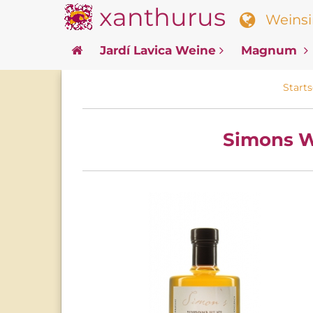
xanthurus
Weinsin
Jardí Lavica Weine
Magnum
Starts
Simons Wo