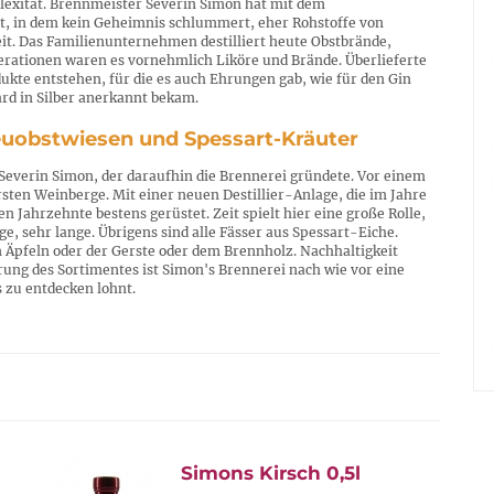
plexität. Brennmeister Severin Simon hat mit dem
t, in dem kein Geheimnis schlummert, eher Rohstoffe von
it. Das Familienunternehmen destilliert heute Obstbrände,
rationen waren es vornehmlich Liköre und Brände. Überlieferte
kte entstehen, für die es auch Ehrungen gab, wie für den Gin
ard in Silber anerkannt bekam.
reuobstwiesen und Spessart-Kräuter
Severin Simon, der daraufhin die Brennerei gründete. Vor einem
rsten Weinberge. Mit einer neuen Destillier-Anlage, die im Jahre
en Jahrzehnte bestens gerüstet. Zeit spielt hier eine große Rolle,
e, sehr lange. Übrigens sind alle Fässer aus Spessart-Eiche.
n Äpfeln oder der Gerste oder dem Brennholz. Nachhaltigkeit
ung des Sortimentes ist Simon's Brennerei nach wie vor eine
 zu entdecken lohnt.
Simons Kirsch 0,5l