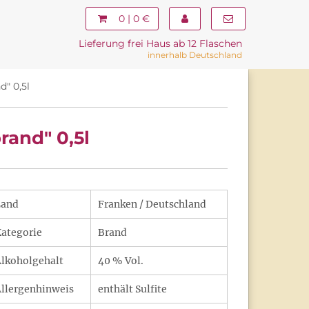
0 | 0 €
Lieferung frei Haus ab 12 Flaschen
innerhalb Deutschland
" 0,5l
rand" 0,5l
Land
Franken / Deutschland
ategorie
Brand
lkoholgehalt
40 % Vol.
llergenhinweis
enthält Sulfite