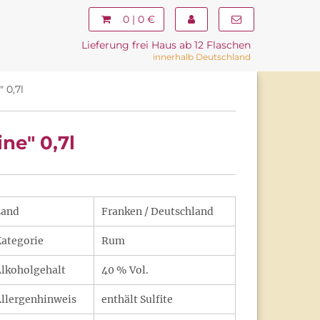
0 | 0 €
Lieferung frei Haus ab 12 Flaschen
innerhalb Deutschland
 0,7l
ne" 0,7l
Land
Franken / Deutschland
ategorie
Rum
lkoholgehalt
40 % Vol.
llergenhinweis
enthält Sulfite