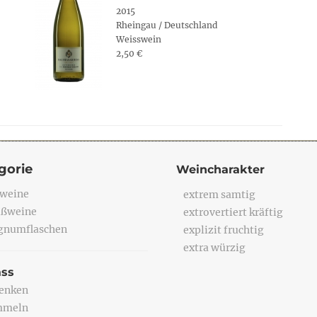
2015
Rheingau / Deutschland
Weisswein
2,50 €
gorie
Weincharakter
weine
extrem samtig
ßweine
extrovertiert kräftig
numflaschen
explizit fruchtig
extra würzig
ass
enken
mmeln