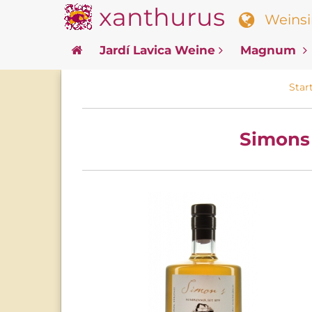
xanthurus
Weinsin
Jardí Lavica Weine
Magnum
Star
Simons 