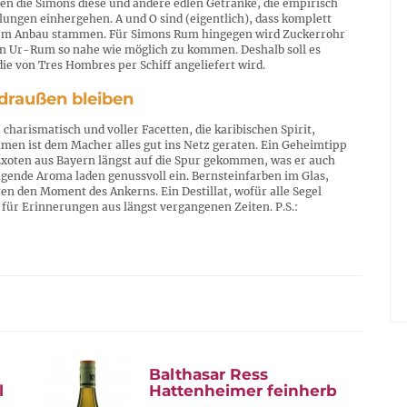
eren die Simons diese und andere edlen Getränke, die empirisch
lungen einhergehen. A und O sind (eigentlich), dass komplett
genem Anbau stammen. Für Simons Rum hingegen wird Zuckerrohr
n Ur-Rum so nahe wie möglich zu kommen. Deshalb soll es
die von Tres Hombres per Schiff angeliefert wird.
 draußen bleiben
charismatisch und voller Facetten, die karibischen Spirit,
men ist dem Macher alles gut ins Netz geraten. Ein Geheimtipp
Exoten aus Bayern längst auf die Spur gekommen, was er auch
gende Aroma laden genussvoll ein. Bernsteinfarben im Glas,
en den Moment des Ankerns. Ein Destillat, wofür alle Segel
ür Erinnerungen aus längst vergangenen Zeiten. P.S.:
Balthasar Ress
l
Hattenheimer feinherb