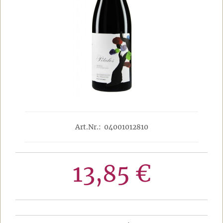
Art.Nr.: 04001012810
13,85 €