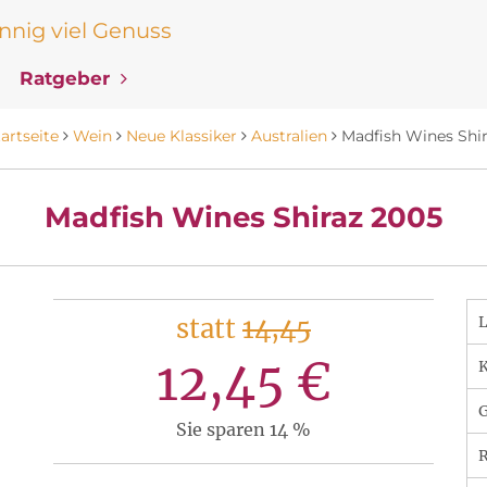
nig viel Genuss
Ratgeber
artseite
Wein
Neue Klassiker
Australien
Madfish Wines Shir
Madfish Wines Shiraz 2005
statt
14,45
12,45 €
K
Sie sparen 14 %
R