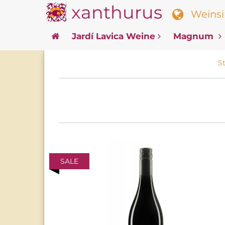
xanthurus
Weinsin
Jardí Lavica Weine
Magnum
St
SALE