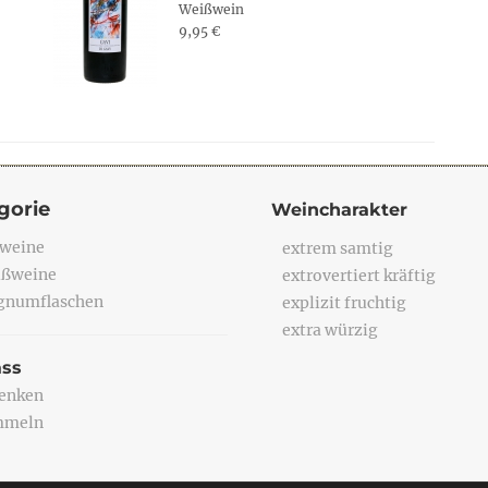
Weißwein
9,95 €
gorie
Weincharakter
weine
extrem samtig
ßweine
extrovertiert kräftig
numflaschen
explizit fruchtig
extra würzig
ass
enken
mmeln