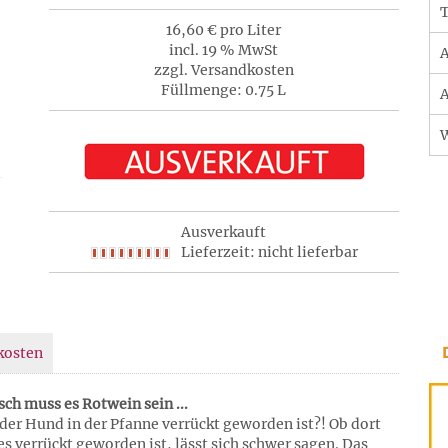
T
16,60 € pro Liter
incl. 19 % MwSt
A
zzgl. Versandkosten
Füllmenge: 0.75 L
A
Ausverkauft
Lieferzeit: nicht lieferbar
kosten
ch muss es Rotwein sein ...
 der Hund in der Pfanne verrückt geworden ist?! Ob dort
s verrückt geworden ist, lässt sich schwer sagen. Das