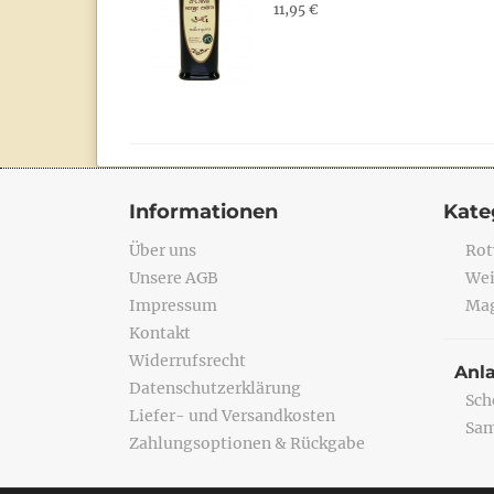
11,95 €
Informationen
Kate
Über uns
Rot
Unsere AGB
Wei
Impressum
Mag
Kontakt
Widerrufsrecht
Anl
Datenschutzerklärung
Sch
Liefer- und Versandkosten
Sa
Zahlungsoptionen & Rückgabe