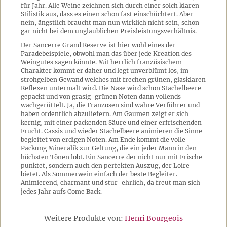
für Jahr. Alle Weine zeichnen sich durch einer solch klaren
Stilistik aus, dass es einen schon fast einschüchtert. Aber
nein, ängstlich braucht man nun wirklich nicht sein, schon
gar nicht bei dem unglaublichen Preisleistungsverhältnis.
Der Sancerre Grand Reserve ist hier wohl eines der
Paradebeispiele, obwohl man das über jede Kreation des
Weingutes sagen könnte. Mit herrlich französischem
Charakter kommt er daher und legt unverblümt los, im
strohgelben Gewand welches mit frechen grünen, glasklaren
Reflexen untermalt wird. Die Nase wird schon Stachelbeere
gepackt und von grasig-grünen Noten dann vollends
wachgerüttelt. Ja, die Franzosen sind wahre Verführer und
haben ordentlich abzuliefern. Am Gaumen zeigt er sich
kernig, mit einer packenden Säure und einer erfrischenden
Frucht. Cassis und wieder Stachelbeere animieren die Sinne
begleitet von erdigen Noten. Am Ende kommt die volle
Packung Mineralik zur Geltung, die ein jeder Mann in den
höchsten Tönen lobt. Ein Sancerre der nicht nur mit Frische
punktet, sondern auch den perfekten Auszug, der Loire
bietet. Als Sommerwein einfach der beste Begleiter.
Animierend, charmant und stur-ehrlich, da freut man sich
jedes Jahr aufs Come Back.
Weitere Produkte von:
Henri Bourgeois