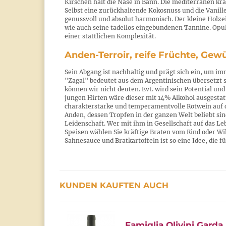
Kirschen hält die Nase in Bann. Die mediterranen kr
Selbst eine zurückhaltende Kokosnuss und die Vanil
genussvoll und absolut harmonisch. Der kleine Holz
wie auch seine tadellos eingebundenen Tannine. Opul
einer stattlichen Komplexität.
Anden-Terroir, reife Früchte, Gew
Sein Abgang ist nachhaltig und prägt sich ein, um 
"Zagal" bedeutet aus dem Argentinischen übersetzt
können wir nicht deuten. Evt. wird sein Potential un
jungen Hirten wäre dieser mit 14% Alkohol ausgestatt
charakterstarke und temperamentvolle Rotwein auf 
Anden, dessen Tropfen in der ganzen Welt beliebt sin
Leidenschaft. Wer mit ihm in Gesellschaft auf das Leb
Speisen wählen Sie kräftige Braten vom Rind oder Wi
Sahnesauce und Bratkartoffeln ist so eine Idee, die f
KUNDEN KAUFTEN AUCH
Famiglia Olivini Garda