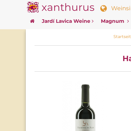
xanthurus
Weinsin
Jardí Lavica Weine
Magnum
Startsei
Ha