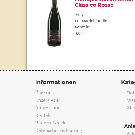
Classico Rosso
2015
Lombardei / Italien
Rotwein
3,95 €
Informationen
Kate
Über uns
Rot
Unsere AGB
Wei
Impressum
Mag
Kontakt
Widerrufsrecht
Anl
Datenschutzerklärung
Sch