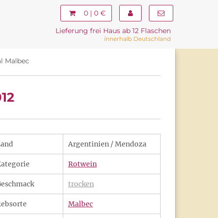
0 | 0 €
Lieferung frei Haus ab 12 Flaschen
innerhalb Deutschland
al Malbec
012
Land
Argentinien / Mendoza
ategorie
Rotwein
Geschmack
trocken
ebsorte
Malbec