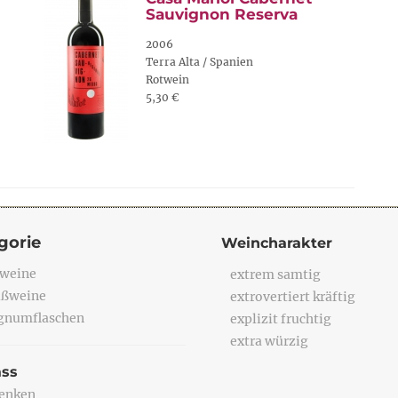
Sauvignon Reserva
2006
Terra Alta / Spanien
Rotwein
5,30 €
gorie
Weincharakter
weine
extrem samtig
ßweine
extrovertiert kräftig
numflaschen
explizit fruchtig
extra würzig
ass
enken