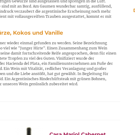
äftigen Gewürze sind ausgelassen und sprengen in die Luft.
le sind mit an Bord. Am Gaumen wunderbar samtig, ausfüllend,
eindruck verzaubert die argentinische Erscheinung noch mehr
ent mit vollausgereiften Trauben ausgestattet, kommt er mit
ürze, Kokos und Vanille
immer wieder einmal gefunden zu werden. Seine Bezeichnung
 so viel wie "Junger Hirte". Einen Zusammenhang zum Wein
d seine damit fortschreitende Reife angesprochen, denn für einen
ete Tropfen zu viel des Guten. Vinifiziert wurde der
der Hacienda del Plata, ein Familienunternehmen am Fuße der
d. Ein Wein mit Vitalität, redlicher Veranlagung und großer
en und die Liebe anstößt, hat gut gewählt. In Begleitung für
ld. Ein Argentinisches Rinderhüftsteak mit grünen Bohnen,
ür unseren Wein genüsslich zubereitet wird.
Casa Mariol Cabernet