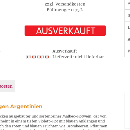
A
zzgl. Versandkosten
Füllmenge: 0.75 L
S
L
A
Ausverkauft
Lieferzeit: nicht lieferbar
kosten
gen Argentinien
rocken ausgebauter und sortenreiner Malbec-Rotwein, der von
cheint in einem tiefen Violett-Rot mit blauen Anklängen und
ach den roten und blauen Früchten wie Brombeeren, Pflaumen,