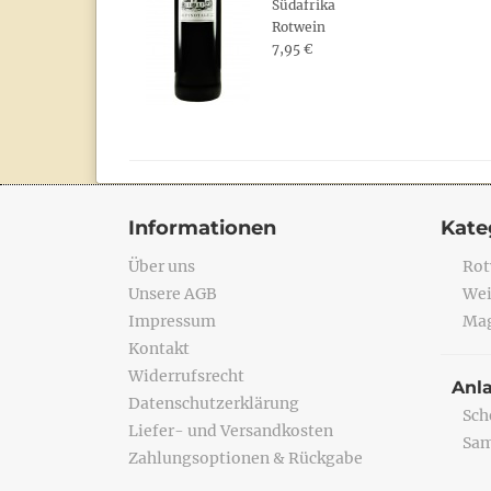
Südafrika
Rotwein
7,95 €
Informationen
Kate
Über uns
Rot
Unsere AGB
Wei
Impressum
Mag
Kontakt
Widerrufsrecht
Anl
Datenschutzerklärung
Sch
Liefer- und Versandkosten
Sa
Zahlungsoptionen & Rückgabe