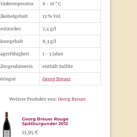
rinktemperatur
8 - 10 ° C
lkoholgehalt
12 % Vol.
estzucker
7,4 g/l
äuregehalt
8,3 g/l
agerfähigkeit
1 - 3 Jahre
llergenhinweis
enthält Sulfite
Weingut
Georg Breuer
Weitere Produkte von:
Georg Breuer
Georg Breuer Rouge
Spätburgunder 2012
11,95 €