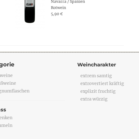
Navarra / Spanien
Rotwein
5,90 €
gorie
Weincharakter
weine
extrem samtig
ßweine
extrovertiert kräftig
numflaschen
explizit fruchtig
extra würzig
ass
enken
mmeln