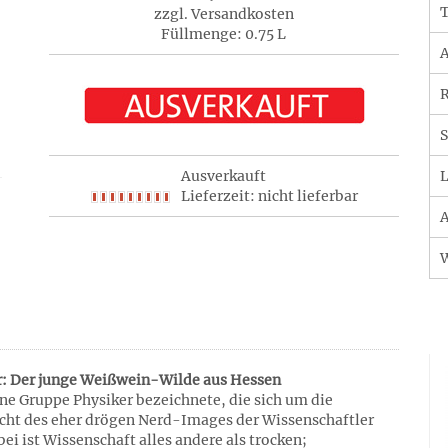
T
zzgl. Versandkosten
Füllmenge: 0.75 L
A
R
S
Ausverkauft
L
Lieferzeit: nicht lieferbar
A
r: Der junge Weißwein-Wilde aus Hessen
ne Gruppe Physiker bezeichnete, die sich um die
ht des eher drögen Nerd-Images der Wissenschaftler
ei ist Wissenschaft alles andere als trocken;