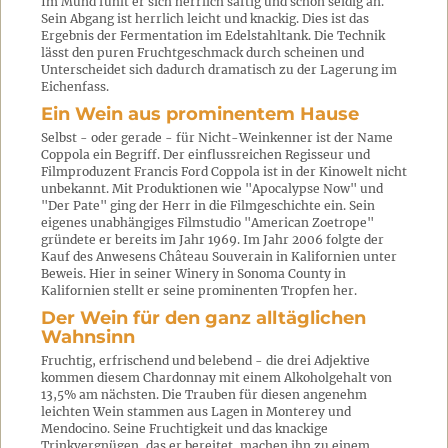
Im Mund fühlt er sich herrlich saftig und schön seidig an.
Sein Abgang ist herrlich leicht und knackig. Dies ist das
Ergebnis der Fermentation im Edelstahltank. Die Technik
lässt den puren Fruchtgeschmack durch scheinen und
Unterscheidet sich dadurch dramatisch zu der Lagerung im
Eichenfass.
Ein Wein aus prominentem Hause
Selbst - oder gerade - für Nicht-Weinkenner ist der Name
Coppola ein Begriff. Der einflussreichen Regisseur und
Filmproduzent Francis Ford Coppola ist in der Kinowelt nicht
unbekannt. Mit Produktionen wie "Apocalypse Now" und
"Der Pate" ging der Herr in die Filmgeschichte ein. Sein
eigenes unabhängiges Filmstudio "American Zoetrope"
gründete er bereits im Jahr 1969. Im Jahr 2006 folgte der
Kauf des Anwesens Château Souverain in Kalifornien unter
Beweis. Hier in seiner Winery in Sonoma County in
Kalifornien stellt er seine prominenten Tropfen her.
Der Wein für den ganz alltäglichen
Wahnsinn
Fruchtig, erfrischend und belebend - die drei Adjektive
kommen diesem Chardonnay mit einem Alkoholgehalt von
13,5% am nächsten. Die Trauben für diesen angenehm
leichten Wein stammen aus Lagen in Monterey und
Mendocino. Seine Fruchtigkeit und das knackige
Trinkvergnügen, das er bereitet, machen ihn zu einem