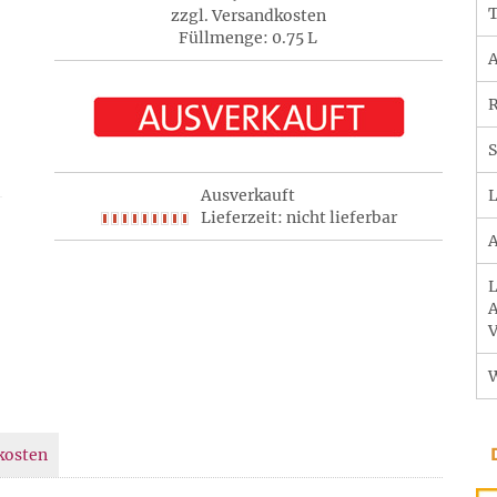
T
zzgl. Versandkosten
Füllmenge: 0.75 L
A
R
S
Ausverkauft
L
Lieferzeit: nicht lieferbar
A
L
A
V
kosten