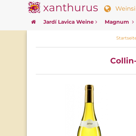
xanthurus
Weinsin
Jardí Lavica Weine
Magnum
Startseit
Colli