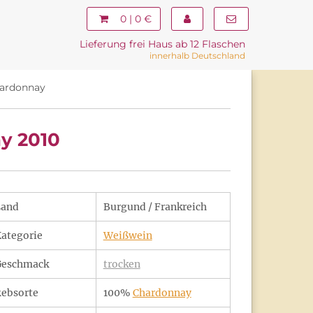
0 | 0 €
Lieferung frei Haus ab 12 Flaschen
innerhalb Deutschland
hardonnay
y 2010
Land
Burgund / Frankreich
ategorie
Weißwein
Geschmack
trocken
ebsorte
100%
Chardonnay