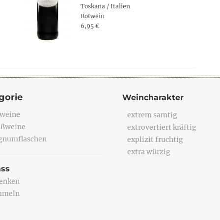
Toskana / Italien
Rotwein
6,95 €
gorie
Weincharakter
weine
extrem samtig
ßweine
extrovertiert kräftig
numflaschen
explizit fruchtig
extra würzig
ass
enken
mmeln