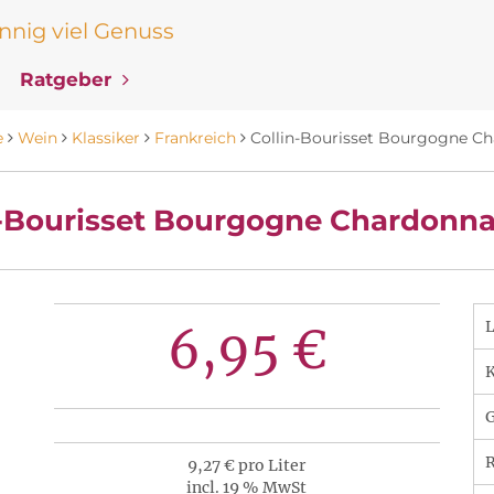
nig viel Genuss
Ratgeber
e
Wein
Klassiker
Frankreich
Collin-Bourisset Bourgogne C
n-Bourisset Bourgogne Chardonna
6,95 €
K
R
9,27 € pro Liter
incl. 19 % MwSt