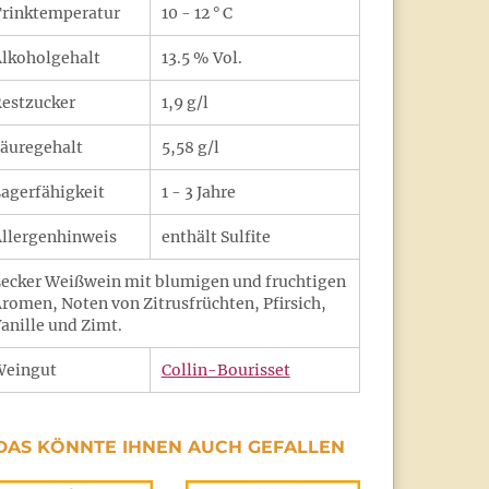
rinktemperatur
10 - 12 ° C
lkoholgehalt
13.5 % Vol.
estzucker
1,9 g/l
äuregehalt
5,58 g/l
agerfähigkeit
1 - 3 Jahre
llergenhinweis
enthält Sulfite
ecker Weißwein mit blumigen und fruchtigen
romen, Noten von Zitrusfrüchten, Pfirsich,
anille und Zimt.
Weingut
Collin-Bourisset
DAS KÖNNTE IHNEN AUCH GEFALLEN