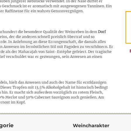
rauben jüngerer Rebstöcke verwendet. In der Nase duftet er
m Geschmack ist er aromatisch mit ausgewogenen Tanninen. Ein
ler Raffinesse für ein wahres Genussvergnügen.
ahrhundert die besondere Qualität der Weinreben in dem
Dorf
eins, der die anderen schnell preislich übertraf und so
urde. In Anlehnung an diese Errungenschaft, die damals alles
in Anwesen im fernöstlichen Stil mit Pagoden zu verschönern. Er
e als der Maharajah von Saint-Estèphe gefeiert. Der tragische
 tief verschuldet war er gezwungen, sein Anwesen an einen
ndels, hielt das Anwesen und auch der Name für erstklassigen
ieser Tropfen mit 13,5% Alkoholgehalt ist historisch bedingt
h hin. Er macht sich außerdem vorzüglich zu rotem Fleisch,
s 50% Merlot und 50% Cabernet Sauvignon auch genießen. Am
rnost im Kopf.
gorie
Weincharakter