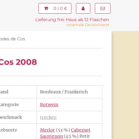
0 | 0 €
Lieferung frei Haus ab 12 Flaschen
innerhalb Deutschland
odes de Cos
 Cos 2008
Land
Bordeaux / Frankreich
ategorie
Rotwein
Geschmack
trocken
ebsorte
Merlot
(53 %)
Cabernet
Sauvignon
(45 %) Petit