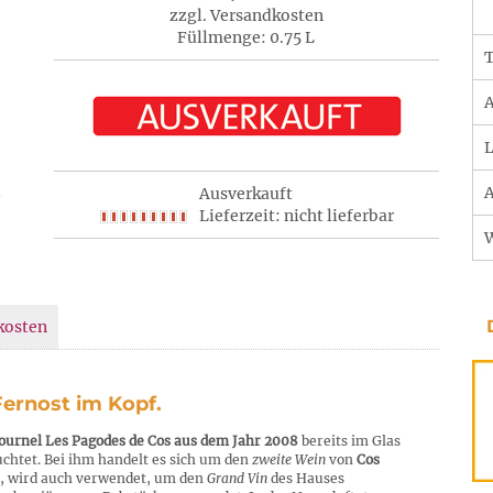
zzgl. Versandkosten
Füllmenge: 0.75 L
T
A
L
A
Ausverkauft
Lieferzeit: nicht lieferbar
kosten
Fernost im Kopf.
ournel Les Pagodes de Cos aus dem Jahr 2008
bereits im Glas
chtet. Bei ihm handelt es sich um den
zweite Wein
von
Cos
st, wird auch verwendet, um den
Grand Vin
des Hauses