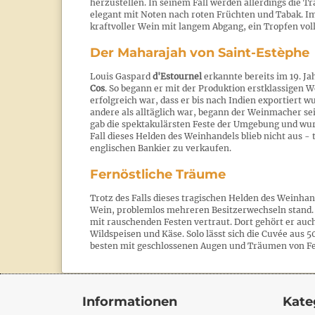
herzustellen. In seinem Fall werden allerdings die T
elegant mit Noten nach roten Früchten und Tabak. I
kraftvoller Wein mit langem Abgang, ein Tropfen vol
Der Maharajah von Saint-Estèphe
Louis Gaspard
d'Estournel
erkannte bereits im 19. J
Cos
. So begann er mit der Produktion erstklassigen W
erfolgreich war, dass er bis nach Indien exportiert w
andere als alltäglich war, begann der Weinmacher se
gab die spektakulärsten Feste der Umgebung und wurd
Fall dieses Helden des Weinhandels blieb nicht aus -
englischen Bankier zu verkaufen.
Fernöstliche Träume
Trotz des Falls dieses tragischen Helden des Weinha
Wein, problemlos mehreren Besitzerwechseln stand. D
mit rauschenden Festen vertraut. Dort gehört er auc
Wildspeisen und Käse. Solo lässt sich die Cuvée au
besten mit geschlossenen Augen und Träumen von Fe
Informationen
Kate