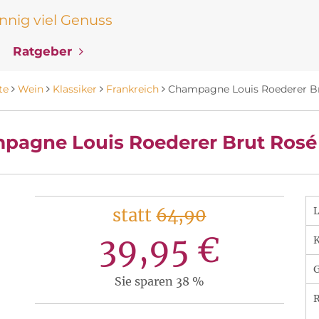
nig viel Genuss
Ratgeber
te
Wein
Klassiker
Frankreich
Champagne Louis Roederer B
pagne Louis Roederer Brut Rosé
statt
64,90
39,95 €
K
Sie sparen 38 %
R