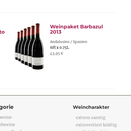
Weinpaket Barbazul
to
2013
Andalusien / Spanien
6Fl x 0.75L
43,95 €
gorie
Weincharakter
weine
extrem samtig
ßweine
extrovertiert kräftig