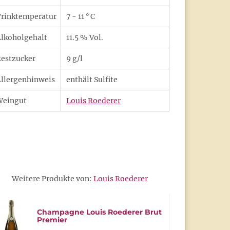
rinktemperatur
7 - 11 ° C
lkoholgehalt
11.5 % Vol.
estzucker
9 g/l
llergenhinweis
enthält Sulfite
Weingut
Louis Roederer
Weitere Produkte von:
Louis Roederer
Champagne Louis Roederer Brut
Premier