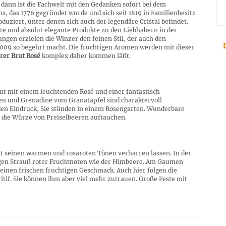
nn ist die Fachwelt mit den Gedanken sofort bei dem
s, das 1776 gegründet wurde und sich seit 1819 in Familienbesitz
oduziert, unter denen sich auch der legendäre Cristal befindet.
te und absolut elegante Produkte zu den Liebhabern in der
gen erzielen die Winzer den feinen Stil, der auch den
009 so begehrt macht. Die fruchtigen Aromen werden mit dieser
rer Brut Rosé
komplex daher kommen läßt.
 mit einem leuchtenden Rosé und einer fantastisch
ren und Grenadine vom Granatapfel sind charaktervoll
n den Eindruck, Sie stünden in einem Rosengarten. Wunderbare
die Würze von Preiselbeeren auftauchen.
it seinen warmen und rosaroten Tönen verharren lassen. In der
pigen Strauß roter Fruchtnoten wie der Himbeere. Am Gaumen
inen frischen fruchtigen Geschmack. Auch hier folgen die
eritif. Sie können ihm aber viel mehr zutrauen. Große Feste mit