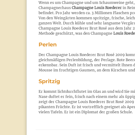
Wenn es um Champagne und um Schaumweine geht, da
Champagnerhaus
Champagne Louis Roederer
in Reim
befindet. Pro Jahr werden ca. 3 Millionen Flaschen pr
Von den Weingärten kommen spritzige, frische, leich
ganzen Welt. Durch kühle und sehr langsame Vergärun
Champagne Louis Roederer Brut Rosé aus dem Jahr 2
Methode geschützt, was den Champagne
Louis Roede
Perlen
Der Champagne Louis Roederer Brut Rosé 2009 kommt
gleichmäßigen Perlenbildung, der Perlage. Rote Bee
erkennbar. Sein Duft ist frisch und vermittelt Ihne
Mousse im fruchtigen Gaumen, an dem Kirschen und 
Spritzig
Er kommt lichtdurchflutet im Glas an und wird Sie m
Nase duftet er fein, frisch nach einem mehr als üp
zeigt der Champagne Louis Roederer Brut Rosé 2009 e
pikanten Früchte. Er ist vortrefflich geeignet als Ap
vielen Tafeln. Er ist ein Diplomat der großen Schule.