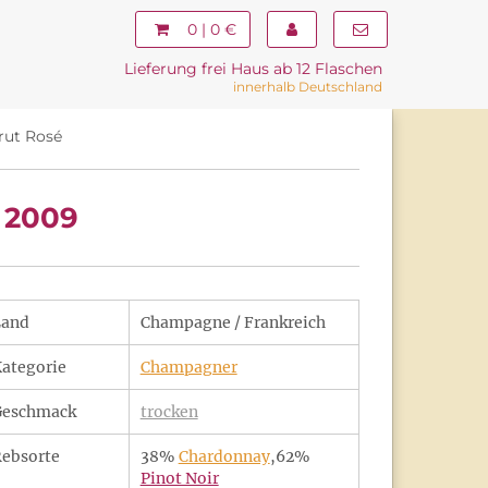
0 | 0 €
Lieferung frei Haus ab 12 Flaschen
innerhalb Deutschland
rut Rosé
 2009
Land
Champagne / Frankreich
ategorie
Champagner
Geschmack
trocken
ebsorte
38%
Chardonnay
,62%
Pinot Noir