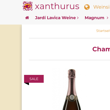
xanthurus
Weinsin
Jardí Lavica Weine
Magnum
Startsei
Cham
SALE