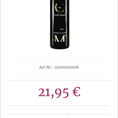
Art.Nr.: 04001015008
21,95 €