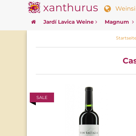
xanthurus
Weinsin
Jardí Lavica Weine
Magnum
Startseit
Ca
SALE