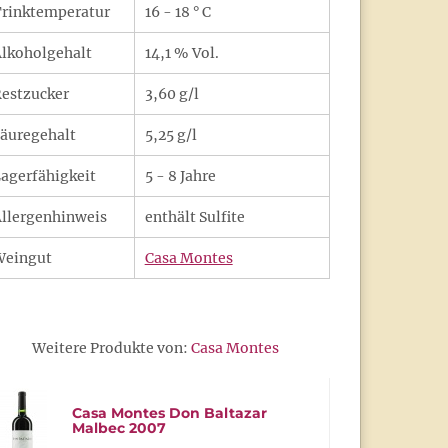
rinktemperatur
16 - 18 ° C
lkoholgehalt
14,1 % Vol.
estzucker
3,60 g/l
äuregehalt
5,25 g/l
agerfähigkeit
5 - 8 Jahre
llergenhinweis
enthält Sulfite
Weingut
Casa Montes
Weitere Produkte von:
Casa Montes
Casa Montes Don Baltazar
Malbec 2007