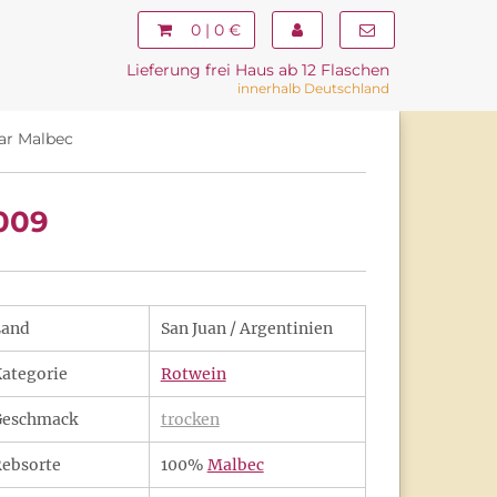
0 | 0 €
Lieferung frei Haus ab 12 Flaschen
innerhalb Deutschland
ar Malbec
009
Land
San Juan / Argentinien
ategorie
Rotwein
Geschmack
trocken
ebsorte
100%
Malbec