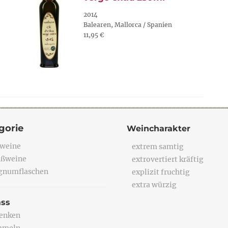
2014
Balearen, Mallorca / Spanien
11,95 €
gorie
Weincharakter
weine
extrem samtig
ßweine
extrovertiert kräftig
numflaschen
explizit fruchtig
extra würzig
ass
enken