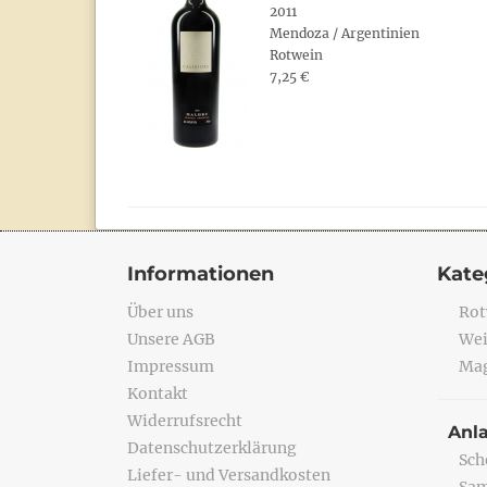
2011
Mendoza / Argentinien
Rotwein
7,25 €
Informationen
Kate
Über uns
Rot
Unsere AGB
Wei
Impressum
Mag
Kontakt
Widerrufsrecht
Anl
Datenschutzerklärung
Sch
Liefer- und Versandkosten