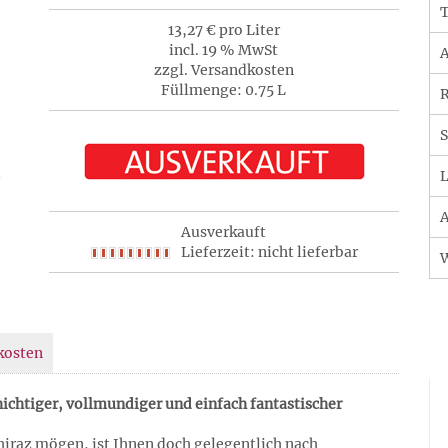
T
13,27 € pro Liter
incl. 19 % MwSt
A
zzgl. Versandkosten
Füllmenge: 0.75 L
R
S
L
A
Ausverkauft
Lieferzeit: nicht lieferbar
kosten
ichtiger, vollmundiger und einfach fantastischer
hiraz mögen, ist Ihnen doch gelegentlich nach