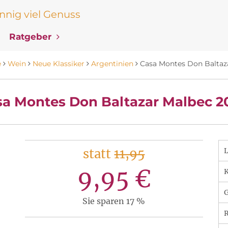
nig viel Genuss
Ratgeber
e
Wein
Neue Klassiker
Argentinien
Casa Montes Don Baltaz
sa Montes Don Baltazar Malbec 2
statt
11,95
9,95 €
K
Sie sparen 17 %
R