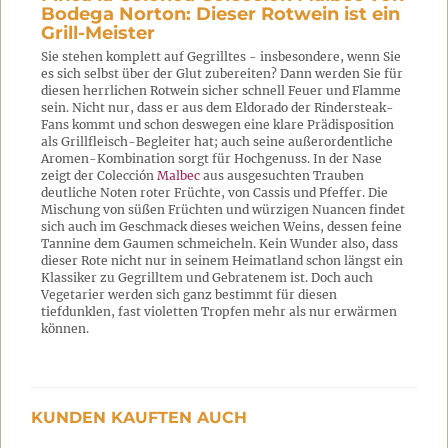
Bodega Norton: Dieser Rotwein ist ein
Grill-Meister
Sie stehen komplett auf Gegrilltes - insbesondere, wenn Sie
es sich selbst über der Glut zubereiten? Dann werden Sie für
diesen herrlichen Rotwein sicher schnell Feuer und Flamme
sein. Nicht nur, dass er aus dem Eldorado der Rindersteak-
Fans kommt und schon deswegen eine klare Prädisposition
als Grillfleisch-Begleiter hat; auch seine außerordentliche
Aromen-Kombination sorgt für Hochgenuss. In der Nase
zeigt der Colección
Malbec
aus ausgesuchten Trauben
deutliche Noten roter Früchte, von Cassis und Pfeffer. Die
Mischung von süßen Früchten und würzigen Nuancen findet
sich auch im Geschmack dieses weichen Weins, dessen feine
Tannine dem Gaumen schmeicheln. Kein Wunder also, dass
dieser Rote nicht nur in seinem Heimatland schon längst ein
Klassiker zu Gegrilltem und Gebratenem ist. Doch auch
Vegetarier werden sich ganz bestimmt für diesen
tiefdunklen, fast violetten Tropfen mehr als nur erwärmen
können.
KUNDEN KAUFTEN AUCH