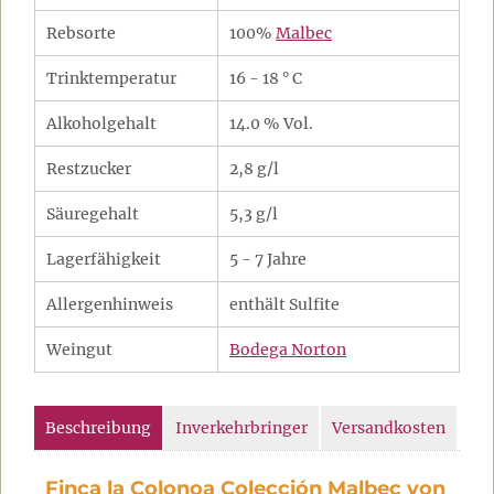
Rebsorte
100%
Malbec
Trinktemperatur
16 - 18 ° C
Alkoholgehalt
14.0 % Vol.
Restzucker
2,8 g/l
Säuregehalt
5,3 g/l
Lagerfähigkeit
5 - 7 Jahre
Allergenhinweis
enthält Sulfite
Weingut
Bodega Norton
Beschreibung
Inverkehrbringer
Versandkosten
Finca la Colonoa Colección Malbec von