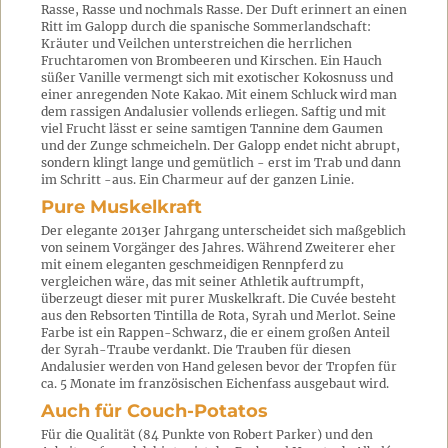
Rasse, Rasse und nochmals Rasse. Der Duft erinnert an einen
Ritt im Galopp durch die spanische Sommerlandschaft:
Kräuter und Veilchen unterstreichen die herrlichen
Fruchtaromen von Brombeeren und Kirschen. Ein Hauch
süßer Vanille vermengt sich mit exotischer Kokosnuss und
einer anregenden Note Kakao. Mit einem Schluck wird man
dem rassigen Andalusier vollends erliegen. Saftig und mit
viel Frucht lässt er seine samtigen Tannine dem Gaumen
und der Zunge schmeicheln. Der Galopp endet nicht abrupt,
sondern klingt lange und gemütlich - erst im Trab und dann
im Schritt -aus. Ein Charmeur auf der ganzen Linie.
Pure Muskelkraft
Der elegante 2013er Jahrgang unterscheidet sich maßgeblich
von seinem Vorgänger des Jahres. Während Zweiterer eher
mit einem eleganten geschmeidigen Rennpferd zu
vergleichen wäre, das mit seiner Athletik auftrumpft,
überzeugt dieser mit purer Muskelkraft. Die Cuvée besteht
aus den Rebsorten Tintilla de Rota, Syrah und Merlot. Seine
Farbe ist ein Rappen-Schwarz, die er einem großen Anteil
der Syrah-Traube verdankt. Die Trauben für diesen
Andalusier werden von Hand gelesen bevor der Tropfen für
ca. 5 Monate im französischen Eichenfass ausgebaut wird.
Auch für Couch-Potatos
Für die Qualität (84 Punkte von Robert Parker) und den