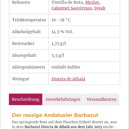
Rebsorte
Tintilla de Rota,
Merlot
,
Cabernet Sauvignon
,
Syrah
Trinktemperatur
16 - 18 ° C
Alkoholgehalt
14.5 % Vol.
Restzucker
1,75 g/l
Säuregehalt
5,5 g/l
Allergenhinweis
enthält Sulfite
Weingut
Huerta de Albalá
Beschreibung
Inverkehrbringer
Versandkosten
Der rassige Andalusier Barbazul
Das springende Ross auf dem Flaschen Etikett deutet an, was
in dem
Barbazul Huerta de Albalá aus dem Jahr 2013
steckt -