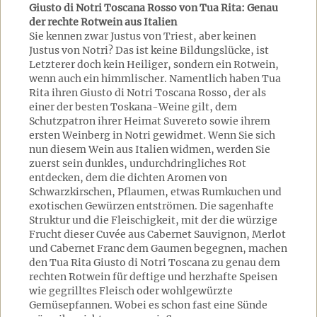
Giusto di Notri Toscana Rosso von Tua Rita: Genau
der rechte Rotwein aus Italien
Sie kennen zwar Justus von Triest, aber keinen
Justus von Notri? Das ist keine Bildungslücke, ist
Letzterer doch kein Heiliger, sondern ein Rotwein,
wenn auch ein himmlischer. Namentlich haben Tua
Rita ihren Giusto di Notri Toscana Rosso, der als
einer der besten Toskana-Weine gilt, dem
Schutzpatron ihrer Heimat Suvereto sowie ihrem
ersten Weinberg in Notri gewidmet. Wenn Sie sich
nun diesem Wein aus Italien widmen, werden Sie
zuerst sein dunkles, undurchdringliches Rot
entdecken, dem die dichten Aromen von
Schwarzkirschen, Pflaumen, etwas Rumkuchen und
exotischen Gewürzen entströmen. Die sagenhafte
Struktur und die Fleischigkeit, mit der die würzige
Frucht dieser Cuvée aus Cabernet Sauvignon, Merlot
und Cabernet Franc dem Gaumen begegnen, machen
den Tua Rita Giusto di Notri Toscana zu genau dem
rechten Rotwein für deftige und herzhafte Speisen
wie gegrilltes Fleisch oder wohlgewürzte
Gemüsepfannen. Wobei es schon fast eine Sünde