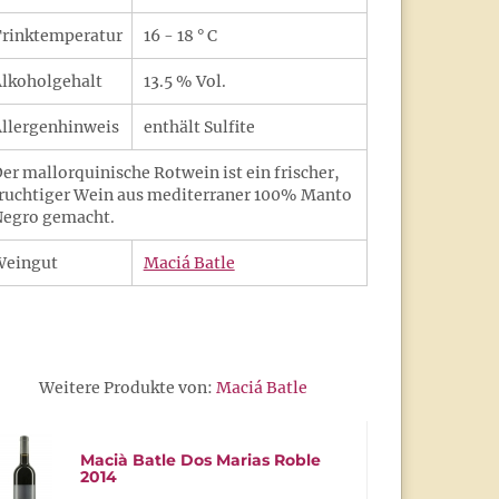
rinktemperatur
16 - 18 ° C
lkoholgehalt
13.5 % Vol.
llergenhinweis
enthält Sulfite
er mallorquinische Rotwein ist ein frischer,
ruchtiger Wein aus mediterraner 100% Manto
egro gemacht.
Weingut
Maciá Batle
Weitere Produkte von:
Maciá Batle
Macià Batle Dos Marias Roble
2014