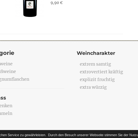
9,90 €
gorie
Weincharakter
weine
extrem samtig
ßweine
extrovertiert kräftig
numflaschen
explizit fruchtig
extra würzig
ass
enken
mmeln
chen Service zu gewährleisten.
Durch den Besuch unserer Webseite stimmen Sie der Nutzu