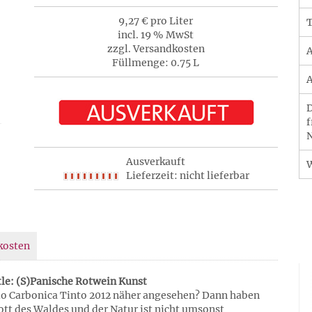
9,27 € pro Liter
T
incl. 19 % MwSt
zzgl. Versandkosten
A
Füllmenge: 0.75 L
A
D
f
N
Ausverkauft
Lieferzeit: nicht lieferbar
kosten
tle: (S)Panische Rotwein Kunst
acio Carbonica Tinto 2012 näher angesehen? Dann haben
ott des Waldes und der Natur ist nicht umsonst