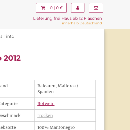
0 | 0 €
Lieferung frei Haus ab 12 Flaschen
innerhalb Deutschland
a Tinto
o 2012
Land
Balearen, Mallorca /
Spanien
ategorie
Rotwein
Geschmack
trocken
ebsorte
100% Mantonegro