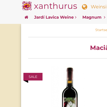
xanthurus
Weinsin
Jardí Lavica Weine
Magnum
Startse
Macià
SALE