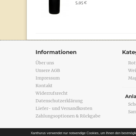
5,95 €
Informationen
Kate
Über uns
Rot
Unsere AGB
Wei
Impressum
Mag
Kontakt
Widerrufsrecht
Anl
Datenschutzerklärung
Sch
Liefer- und Versandkosten
Sa
Zahlungsoptionen & Rückgabe
Xanthurus verwendet nur notwendige Cookies, um Ihnen den bestmögli