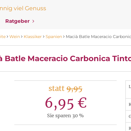
nig viel Genuss
Ratgeber
ite
Wein
Klassiker
Spanien
Macià Batle Maceracio Carbonic
 Batle Maceracio Carbonica Tint
statt
9,95
6,95 €
K
Sie sparen 30 %
R