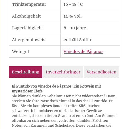
Trinktemperatur
16 - 18 ° C
Alkoholgehalt
14 % Vol.
Lagerfähigkeit
8 - 10 Jahre
Allergenhinweis
enthält Sulfite
Weingut
Viñedos de Páganos
Beschreibung
Inverkehrbringer
Versandkosten
El Puntido von Vinedos de Páganos: Ein Rotwein mit
mysteriöser Tiefe
Sie können dunklen Geheimnissen nicht widerstehen? Dann
stecken Sie Ihre Nase doch einmal in das des El Puntido. Er
lässt Sie ein komplexes Bouquet reifer Süßkirschen,
schwarzer Johannisbeeren und asiatischer Gewürze
entdecken, das dem tiefen Granatrot entströmt. Am Gaumen
offenbaren sich neben den vollreifen, dunklen Früchten
Noten von Karamell und Schokolade. Diese verstärken die