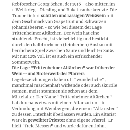
Rebforscher Georg Scheu, der 1916 - also mitten im
1. Weltkrieg - Riesling und Bukettraube kreuzte. Die
Traube liefert
subtilen und rassigen Weißwein
mit
dem Geschmack von Grapefruit und Schwarzen
Johannisbeeren - so wie bei diesem der Lage
Trittenheimer Altärchen. Der Wein hat eine
strahlende Frucht, ist vielschichtig und besticht
durch den halbtrockenen (feinherben) Ausbau mit
herrlichem Spiel zwischen Säure und leichter Süße.
Mit nur 12% Vol. ist es auch ein erfrischender
Sommerwein.
Die Lage "Trittenheimer Altärchen" war früher der
Wein--und Broterwerb des Pfarrers
Lagebezeichnungen haben oft "wunderliche",
manchmal märchenhaft wirkende oder auch skurrile
Namen, meist stammen sie schon aus dem
Mittelalter. Der Name "Trittenheimer Altärchen"
hat durchaus etwas mit einem Altar zu tun - in
Verbindung mit Weinbergen, die einem "Altaristen"
zu dessen Unterhalt überlassen wurden. Ein Altarist
war ein
geweihter Priester
ohne eigene Pfarrei. Er
hielt "freie Messen" und wurde dafür entlohnt,