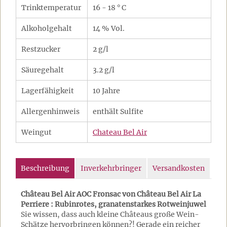
Trinktemperatur
16 - 18 ° C
Alkoholgehalt
14 % Vol.
Restzucker
2 g/l
Säuregehalt
3.2 g/l
Lagerfähigkeit
10 Jahre
Allergenhinweis
enthält Sulfite
Weingut
Chateau Bel Air
Beschreibung
Inverkehrbringer
Versandkosten
Château Bel Air AOC Fronsac von Château Bel Air La
Perriere : Rubinrotes, granatenstarkes Rotweinjuwel
Sie wissen, dass auch kleine Châteaus große Wein-
Schätze hervorbringen können?! Gerade ein reicher