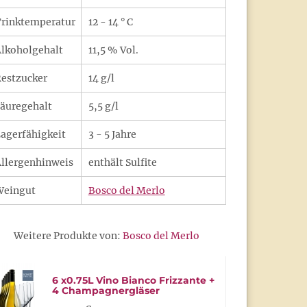
rinktemperatur
12 - 14 ° C
lkoholgehalt
11,5 % Vol.
estzucker
14 g/l
äuregehalt
5,5 g/l
agerfähigkeit
3 - 5 Jahre
llergenhinweis
enthält Sulfite
Weingut
Bosco del Merlo
Weitere Produkte von:
Bosco del Merlo
6 x0.75L Vino Bianco Frizzante +
4 Champagnergläser