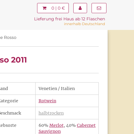
0 | 0 €
Lieferung frei Haus ab 12 Flaschen
innerhalb Deutschland
ne Rosso
so 2011
Land
Venetien / Italien
ategorie
Rotwein
Geschmack
halbtrocken
ebsorte
60%
Merlot
, 40%
Cabernet
Sauvignon