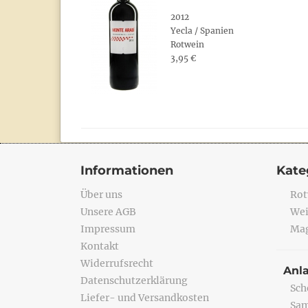
2012
Yecla / Spanien
Rotwein
3,95 €
Informationen
Kate
Über uns
Rot
Unsere AGB
Wei
Impressum
Mag
Kontakt
Widerrufsrecht
Anl
Datenschutzerklärung
Sch
Liefer- und Versandkosten
Sa