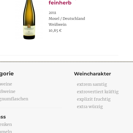
feinherb
2011
Mosel / Deutschland
Weißwein
10,85 €
gorie
Weincharakter
weine
extrem samtig
ßweine
extrovertiert kräftig
numflaschen
explizit fruchtig
extra würzig
ass
enken
mmeln