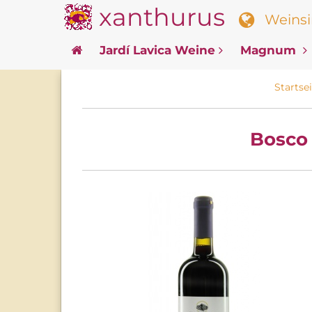
xanthurus
Weinsin
Jardí Lavica Weine
Magnum
Startsei
Bosco 