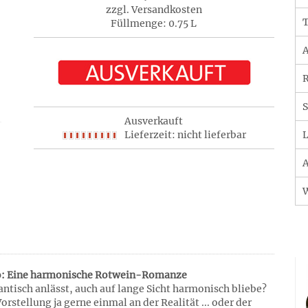
zzgl. Versandkosten
T
Füllmenge: 0.75 L
A
R
S
Ausverkauft
Lieferzeit: nicht lieferbar
L
A
lo: Eine harmonische Rotwein-Romanze
antisch anlässt, auch auf lange Sicht harmonisch bliebe?
rstellung ja gerne einmal an der Realität ... oder der