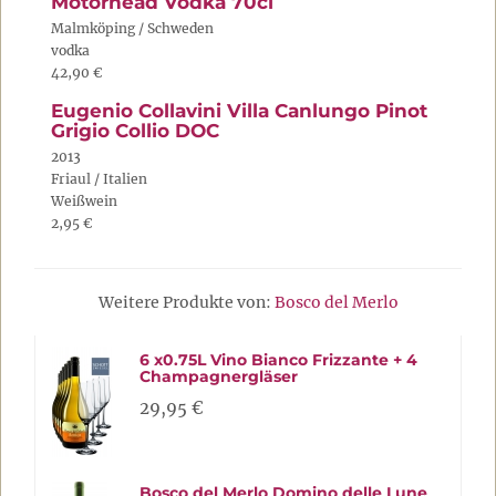
Motörhead Vödka 70cl
Malmköping / Schweden
vodka
42,90 €
Eugenio Collavini Villa Canlungo Pinot
Grigio Collio DOC
2013
Friaul / Italien
Weißwein
2,95 €
Weitere Produkte von:
Bosco del Merlo
6 x0.75L Vino Bianco Frizzante + 4
Champagnergläser
29,95 €
Bosco del Merlo Domino delle Lune