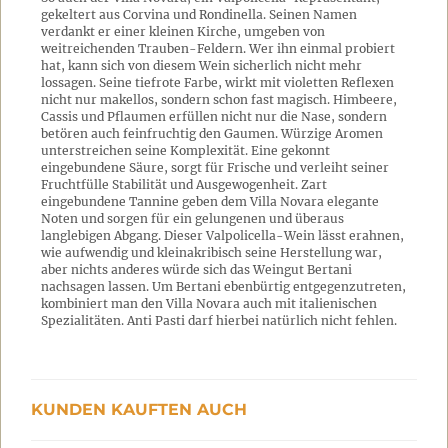
gekeltert aus Corvina und Rondinella. Seinen Namen
verdankt er einer kleinen Kirche, umgeben von
weitreichenden Trauben-Feldern. Wer ihn einmal probiert
hat, kann sich von diesem Wein sicherlich nicht mehr
lossagen. Seine tiefrote Farbe, wirkt mit violetten Reflexen
nicht nur makellos, sondern schon fast magisch. Himbeere,
Cassis und Pflaumen erfüllen nicht nur die Nase, sondern
betören auch feinfruchtig den Gaumen. Würzige Aromen
unterstreichen seine Komplexität. Eine gekonnt
eingebundene Säure, sorgt für Frische und verleiht seiner
Fruchtfülle Stabilität und Ausgewogenheit. Zart
eingebundene Tannine geben dem Villa Novara elegante
Noten und sorgen für ein gelungenen und überaus
langlebigen Abgang. Dieser Valpolicella-Wein lässt erahnen,
wie aufwendig und kleinakribisch seine Herstellung war,
aber nichts anderes würde sich das Weingut Bertani
nachsagen lassen. Um Bertani ebenbürtig entgegenzutreten,
kombiniert man den Villa Novara auch mit italienischen
Spezialitäten. Anti Pasti darf hierbei natürlich nicht fehlen.
KUNDEN KAUFTEN AUCH