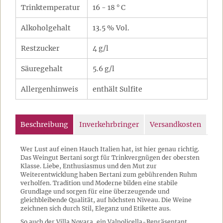
Trinktemperatur
16 - 18 ° C
Alkoholgehalt
13.5 % Vol.
Restzucker
4 g/l
Säuregehalt
5.6 g/l
Allergenhinweis
enthält Sulfite
Beschreibung
Inverkehrbringer
Versandkosten
Wer Lust auf einen Hauch Italien hat, ist hier genau richtig.
Das Weingut Bertani sorgt für Trinkvergnügen der obersten
Klasse. Liebe, Enthusiasmus und den Mut zur
Weiterentwicklung haben Bertani zum gebührenden Ruhm
verholfen. Tradition und Moderne bilden eine stabile
Grundlage und sorgen für eine überzeugende und
gleichbleibende Qualität, auf höchsten Niveau. Die Weine
zeichnen sich durch Stil, Eleganz und Etikette aus.
So auch der Villa Novara, ein Valpolicella-Repräsentant,