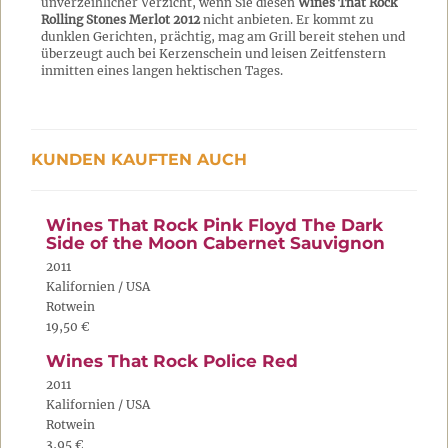
unverzeihlicher Verzicht, wenn Sie diesen
Wines That Rock
Rolling Stones Merlot 2012
nicht anbieten. Er kommt zu
dunklen Gerichten, prächtig, mag am Grill bereit stehen und
überzeugt auch bei Kerzenschein und leisen Zeitfenstern
inmitten eines langen hektischen Tages.
KUNDEN KAUFTEN AUCH
Wines That Rock Pink Floyd The Dark
Side of the Moon Cabernet Sauvignon
2011
Kalifornien / USA
Rotwein
19,50 €
Wines That Rock Police Red
2011
Kalifornien / USA
Rotwein
3,95 €