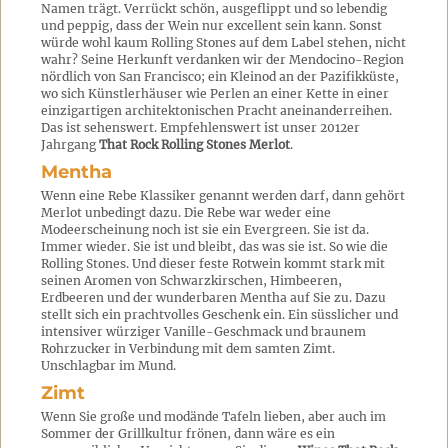
Namen trägt. Verrückt schön, ausgeflippt und so lebendig
und peppig, dass der Wein nur excellent sein kann. Sonst
würde wohl kaum Rolling Stones auf dem Label stehen, nicht
wahr? Seine Herkunft verdanken wir der Mendocino-Region
nördlich von San Francisco; ein Kleinod an der Pazifikküste,
wo sich Künstlerhäuser wie Perlen an einer Kette in einer
einzigartigen architektonischen Pracht aneinanderreihen.
Das ist sehenswert. Empfehlenswert ist unser 2012er
Jahrgang
That Rock Rolling Stones Merlot
.
Mentha
Wenn eine Rebe Klassiker genannt werden darf, dann gehört
Merlot unbedingt dazu. Die Rebe war weder eine
Modeerscheinung noch ist sie ein Evergreen. Sie ist da.
Immer wieder. Sie ist und bleibt, das was sie ist. So wie die
Rolling Stones. Und dieser feste Rotwein kommt stark mit
seinen Aromen von Schwarzkirschen, Himbeeren,
Erdbeeren und der wunderbaren Mentha auf Sie zu. Dazu
stellt sich ein prachtvolles Geschenk ein. Ein süsslicher und
intensiver würziger Vanille-Geschmack und braunem
Rohrzucker in Verbindung mit dem samten Zimt.
Unschlagbar im Mund.
Zimt
Wenn Sie große und modände Tafeln lieben, aber auch im
Sommer der Grillkultur frönen, dann wäre es ein