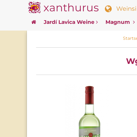
xanthurus
Weinsin
Jardí Lavica Weine
Magnum
Starts
Wg