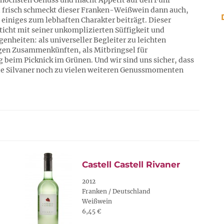
höchsten Genuss und macht Appetit auf den Fünf
d frisch schmeckt dieser Franken-Weißwein dann auch,
 einiges zum lebhaften Charakter beiträgt. Dieser
cht mit seiner unkomplizierten Süffigkeit und
genheiten: als universeller Begleiter zu leichten
gen Zusammenkünften, als Mitbringsel für
 beim Picknick im Grünen. Und wir sind uns sicher, dass
de Silvaner noch zu vielen weiteren Genussmomenten
Castell Castell Rivaner
2012
Franken / Deutschland
Weißwein
6,45 €