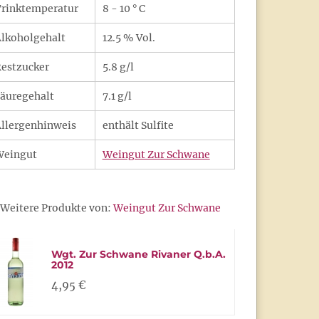
rinktemperatur
8 - 10 ° C
lkoholgehalt
12.5 % Vol.
estzucker
5.8 g/l
äuregehalt
7.1 g/l
llergenhinweis
enthält Sulfite
Weingut
Weingut Zur Schwane
Weitere Produkte von:
Weingut Zur Schwane
Wgt. Zur Schwane Rivaner Q.b.A.
2012
4,95 €