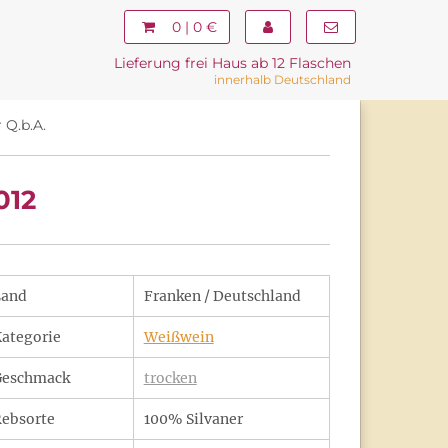
0 | 0 €
Lieferung frei Haus ab 12 Flaschen
innerhalb Deutschland
 Q.b.A.
012
Land
Franken / Deutschland
ategorie
Weißwein
Geschmack
trocken
ebsorte
100% Silvaner