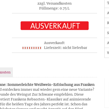
T
zzgl. Versandkosten
Füllmenge: 0.75 L
A
R
S
Ausverkauft
A
Lieferzeit: nicht lieferbar
kosten
ane: Sommerleichte Weißwein-Erfrischung aus Franken
d entdecken immer mal wieder gern eine neue Variante?
reunde des Weingut Zur Schwane empfehlen. Diese
etiert Frankens Rebsorten-Klassiker auf animierende
ür die heißen Tage des Jahres perfekt ist. Schon das