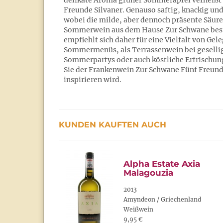
delikate Aroma grüner Sommeräpfel verheißt 
Freunde Silvaner. Genauso saftig, knackig un
wobei die milde, aber dennoch präsente Säure
Sommerwein aus dem Hause Zur Schwane besti
empfiehlt sich daher für eine Vielfalt von Gele
Sommermenüs, als Terrassenwein bei geselli
Sommerpartys oder auch köstliche Erfrischung
Sie der Frankenwein Zur Schwane Fünf Freun
inspirieren wird.
KUNDEN KAUFTEN AUCH
Alpha Estate Axia
Malagouzia
2013
Amyndeon / Griechenland
Weißwein
9,95 €