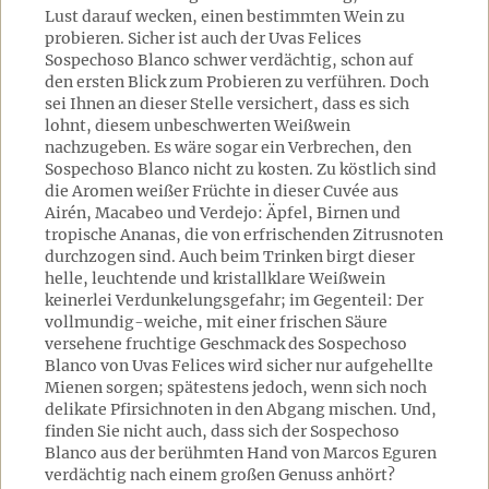
Lust darauf wecken, einen bestimmten Wein zu
probieren. Sicher ist auch der Uvas Felices
Sospechoso Blanco schwer verdächtig, schon auf
den ersten Blick zum Probieren zu verführen. Doch
sei Ihnen an dieser Stelle versichert, dass es sich
lohnt, diesem unbeschwerten Weißwein
nachzugeben. Es wäre sogar ein Verbrechen, den
Sospechoso Blanco nicht zu kosten. Zu köstlich sind
die Aromen weißer Früchte in dieser Cuvée aus
Airén, Macabeo und Verdejo: Äpfel, Birnen und
tropische Ananas, die von erfrischenden Zitrusnoten
durchzogen sind. Auch beim Trinken birgt dieser
helle, leuchtende und kristallklare Weißwein
keinerlei Verdunkelungsgefahr; im Gegenteil: Der
vollmundig-weiche, mit einer frischen Säure
versehene fruchtige Geschmack des Sospechoso
Blanco von Uvas Felices wird sicher nur aufgehellte
Mienen sorgen; spätestens jedoch, wenn sich noch
delikate Pfirsichnoten in den Abgang mischen. Und,
finden Sie nicht auch, dass sich der Sospechoso
Blanco aus der berühmten Hand von Marcos Eguren
verdächtig nach einem großen Genuss anhört?