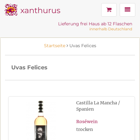
xanthurus
Navig
Lieferung frei Haus ab 12 Flaschen
innerhalb Deutschland
Startseite
Uvas Felices
Uvas Felices
Castilla La Mancha /
Spanien
Roséwein
trocken