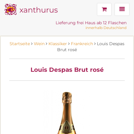
xanthurus
Navig
Lieferung frei Haus ab 12 Flaschen
innerhalb Deutschland
Startseite
Wein
Klassiker
Frankreich
Louis Despas
Brut rosé
Louis Despas Brut rosé