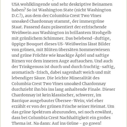
USA wohlklingende und sehr deskriptive Beinamen
haben? So ist Washington State (nicht Washington
D.C.!), aus dem der Columbia Crest Two Vines
unoaked Chardonnay stammt, der immergrüne
Staat. Passend dazu präsentiert der erfrischende
Weißwein aus Washington in brillantem Strohgelb
mit grünlichem Schimmer. Das belebend-duftige,
üppige Bouquet dieses US-Weißweins lässt Bilder
von grünen, mit Blüten übersäten Sommerwiesen
und grüne Früchte wie knackige Äpfel und saftige
Birnen vor dem inneren Auge auftauchen. Und auch
der Trinkgenuss ist durch und durch fruchtig-saftig,
aromatisch-frisch, dabei sagenhaft weich und mit
lebendiger Säure. Die leichte Mineralität des
Columbia Crest Two Vines unoaked Chardonnay
durchzieht ihn bis ins lang anhaltende Finale. Dieser
Chardonnay ist kein klassischer, schwerer, im
Barrique ausgebauter Übersee-Wein; viel eher
erzählt er von der grünen Frische seiner Heimat. Um
das grüne Spektrum abzurunden, sei noch erwähnt,
dass bei Columbia Crest Nachhaltigkeit ein großes
Thema ist. Na dann: Auf ins Grüne - go green!