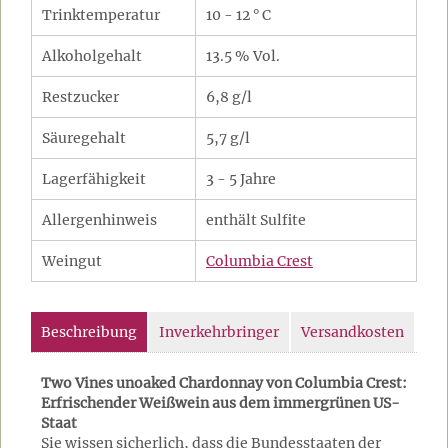
Trinktemperatur
10 - 12 ° C
Alkoholgehalt
13.5 % Vol.
Restzucker
6,8 g/l
Säuregehalt
5,7 g/l
Lagerfähigkeit
3 - 5 Jahre
Allergenhinweis
enthält Sulfite
Weingut
Columbia Crest
Beschreibung
Inverkehrbringer
Versandkosten
Two Vines unoaked Chardonnay von Columbia Crest:
Erfrischender Weißwein aus dem immergrünen US-
Staat
Sie wissen sicherlich, dass die Bundesstaaten der