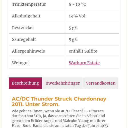
Trinktemperatur
8 - 10 ° C
Alkoholgehalt
13 % Vol.
Restzucker
5 g/l
Säuregehalt
5 g/l
Allergenhinweis
enthält Sulfite
Weingut
Warburn Estate
Beschreibung
Inverkehrbringer
Versandkosten
AC/DC Thunder Struck Chardonnay
2011. Unter Strom.
Wie geht es Ihnen, wenn Sie AC/DC lesen? E-Gitarren
durchströmt? Oh, ja, das vermochten die in Schottland
geborenen Brüder Angus und Malcolm Young mit ihrer
Hard-Rock-Band, die sie am letzten Tag des Jahres 1973