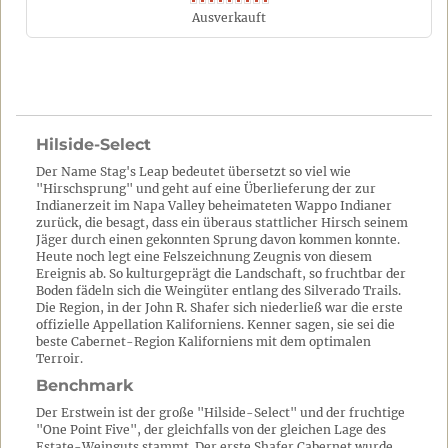
Ausverkauft
Hilside-Select
Der Name Stag's Leap bedeutet übersetzt so viel wie
"Hirschsprung" und geht auf eine Überlieferung der zur
Indianerzeit im Napa Valley beheimateten Wappo Indianer
zurück, die besagt, dass ein überaus stattlicher Hirsch seinem
Jäger durch einen gekonnten Sprung davon kommen konnte.
Heute noch legt eine Felszeichnung Zeugnis von diesem
Ereignis ab. So kulturgeprägt die Landschaft, so fruchtbar der
Boden fädeln sich die Weingüter entlang des Silverado Trails.
Die Region, in der John R. Shafer sich niederließ war die erste
offizielle Appellation Kaliforniens. Kenner sagen, sie sei die
beste Cabernet-Region Kaliforniens mit dem optimalen
Terroir.
Benchmark
Der Erstwein ist der große "Hilside-Select" und der fruchtige
"One Point Five", der gleichfalls von der gleichen Lage des
Estate-Weinguts stammt. Der erste Shafer Cabernet wurde