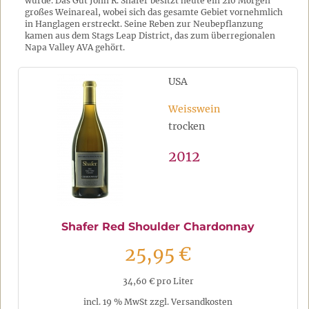
wurde. Das Gut John R. Shafer besitzt heute ein 210 Morgen
großes Weinareal, wobei sich das gesamte Gebiet vornehmlich
in Hanglagen erstreckt. Seine Reben zur Neubepflanzung
kamen aus dem Stags Leap District, das zum überregionalen
Napa Valley AVA gehört.
USA
Weisswein
trocken
2012
Shafer Red Shoulder Chardonnay
25,95 €
34,60 € pro Liter
incl. 19 % MwSt zzgl. Versandkosten