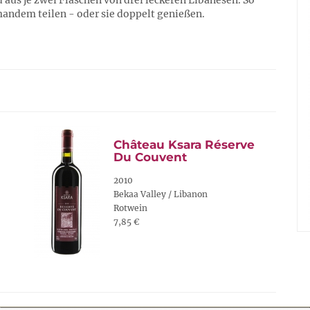
us je zwei Flaschen von drei leckeren Libanesen. So
andem teilen - oder sie doppelt genießen.
Château Ksara Réserve
Du Couvent
2010
Bekaa Valley / Libanon
Rotwein
7,85 €