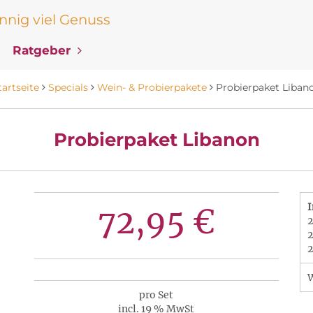
nig viel Genuss
Ratgeber
tartseite
Specials
Wein- & Probierpakete
Probierpaket Liban
Probierpaket Libanon
I
72,95 €
2
2
2
pro Set
incl. 19 % MwSt