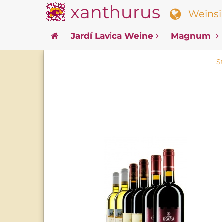
xanthurus
Weinsin
Jardí Lavica Weine
Magnum
S