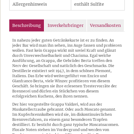
Allergenhinweis
enthält Sulfite
Beschreibung
Inverkehrbringer
Versandkosten
In nahezu jeder guten Getränkekarte ist er zu finden. An
jeder Bar wird man ihn sehen, ins Auge fassen und probieren
wollen. Fast kein Grappa wirkt mit soviel Kraft und glänzt
durch Unverwechselbarkeit und Charisma. Egal welche
Ausführung, an Grappa, die Gebrüder Berta treffen den
Nerv der Gesellschaft und natürlich des Geschmacks. Die
Destillerie existiert seit 1947, in dem schönen Piemont,
Italiens. Das Erbe wird weitergeführt von Enrico und
Gianfranco Berta, viele Winzer profitieren von diesem
Geschäft. So bringen sie ihre erlesenen Trestervorräte der
Brennerei und dürfen ein Stückchen von diesem
erfolgreichen Kuchens, den ihren nennen.
Der hier vorgestellte Grappa Valdavi, wird aus der
Muskatellertraube gebrannt. Oder auch Moscato genannt.
Im Kupferbrennkolben wird sie, im diskontinuierlichen
Brennverfahren, zu einem ganz besonderen Tropfen
destilliert. Er besticht durch ganz typische Moscatoaromen.
Florale Noten stehen im Vordergrund und werden von