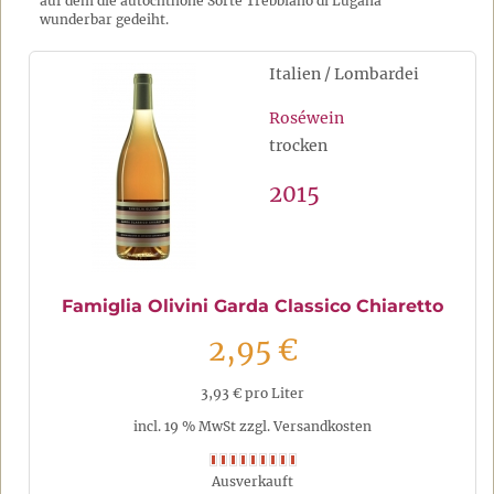
auf dem die autochthone Sorte Trebbiano di Lugana
wunderbar gedeiht.
Italien / Lombardei
Roséwein
trocken
2015
Famiglia Olivini Garda Classico Chiaretto
2,95 €
3,93 € pro Liter
incl. 19 % MwSt zzgl. Versandkosten
Ausverkauft