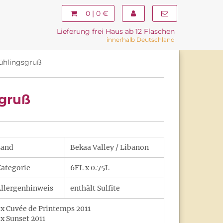
0 | 0 €
Lieferung frei Haus ab 12 Flaschen
innerhalb Deutschland
ühlingsgruß
sgruß
Land
Bekaa Valley / Libanon
ategorie
6FL x 0.75L
llergenhinweis
enthält Sulfite
 x Cuvée de Printemps 2011
 x Sunset 2011