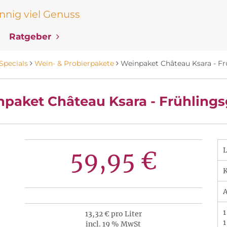
nig viel Genuss
Ratgeber
Specials
Wein- & Probierpakete
Weinpaket Château Ksara - Fr
paket Château Ksara - Frühling
59,95 €
K
A
1
13,32 € pro Liter
1
incl. 19 % MwSt