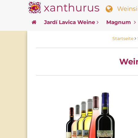
xanthurus
Weinsin
Jardí Lavica Weine
Magnum
Startseite
Wein