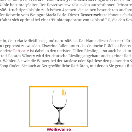
Kehle heruntergleitet. Der
Dessertwein
wird aus den autochthonen Rebsorte
 süß-fruchtigen bis hin zu frischen Aromen, die seinen besonderen und h
süßer Rotwein vom Weingut Macià Batle. Dieser
Dessertwein
zeichnet sich du
faltet sich optimal bei einer Trinktemperatur von 12 bis 16 ° C, die den
Des
wein, der relativ dickflüssig und natursüß ist. Der Name dieser Sorte erklär
rt gepresst zu werden. Eisweine fallen unter das deutsche Prädikat Beere
rwendete
Rebsorte
ist dabei in den meisten Fällen Riesling – so auch bei de
teri Estates Winery wird der deutsche Riesling angebaut und zu einer Rari
t. Wählen Sie wie die Winzer bei der Auslese oder Spätlese den passenden
S
Shop finden Sie auch außergewöhnliche Raritäten, mit denen Sie genau Ih
Weißweine