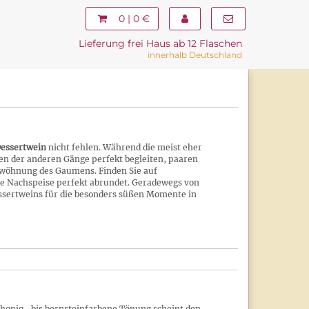
0 | 0 €
Lieferung frei Haus ab 12 Flaschen
innerhalb Deutschland
essertwein
nicht fehlen. Während die meist eher
sen der anderen Gänge perfekt begleiten, paaren
erwöhnung des Gaumens. Finden Sie auf
re Nachspeise perfekt abrundet. Geradewegs von
essertweins für die besonders süßen Momente in
 honig- bis bernsteinfarbene Tönung scheint den