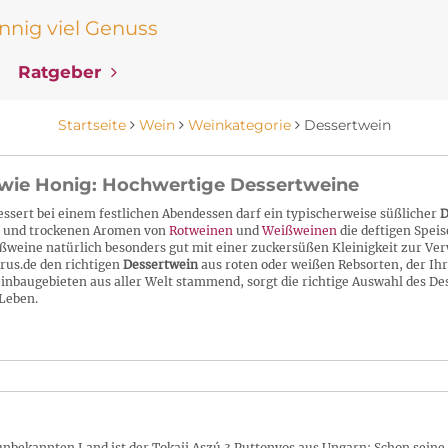
nig viel Genuss
Ratgeber
Startseite
Wein
Weinkategorie
Dessertwein
wie Honig: Hochwertige Dessertweine
ssert bei einem festlichen Abendessen darf ein typischerweise süßlicher
D
 und trockenen Aromen von
Rotweinen
und
Weißweinen
die deftigen Spei
üßweine natürlich besonders gut mit einer zuckersüßen Kleinigkeit zur V
rus.de den richtigen
Dessertwein
aus roten oder weißen Rebsorten, der Ih
inbaugebieten aus aller Welt stammend, sorgt die richtige Auswahl des D
Leben.
nbekannten Land ist der Tokaji Aszú 3 Puttonyos aus Ungarn: Schon seine