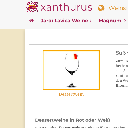
xanthurus
Weinsin
Jardí Lavica Weine
Magnum
Süß 
Zum De
herben
sich S
xanthu
den We
Ihrem 
Dessertwein
Dessertweine in Rot oder Weiß
Ein typischer
Dessertwein
aus einem für Weine eher u