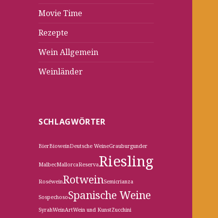
Movie Time
Rezepte
Wein Allgemein
Weinländer
SCHLAGWÖRTER
Bier
Biowein
Deutsche Weine
Grauburgunder
Riesling
Malbec
Mallorca
Reserva
Rotwein
Roséwein
Semicrianza
Spanische Weine
Sospechoso
Syrah
WeinArt
Wein und Kunst
Zucchini