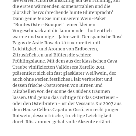
Sie warten schon sehnsüchtig auf den Frühling, auf
die ersten wärmenden Sonnenstrahlen und die
plötzlich hervorbrechende bunte Blütenpracht?
Dann genießen Sie mit unserem Wein-Paket
"Buntes Oster-Bouquet" einen kleinen
Vorgeschmack auf die kommende - hoffentlich
warme und sonnige - Jahreszeit. Der spanische Rosé
Pagos de Aráiz Rosado 2011 verbreitet mit
Leichtigkeit und Aromen von Erdbeeren,
Zitrusfrüchten und Blüten die schiere
Frühlingslaune. Mit dem aus der klassischen Cava-
Traube vinifizierten Valldosera Xarello 2011
präsentiert sich ein fast glasklarer Weißwein, der
auch ohne Perlen festliches Flair verbreitet und
dessen frische Obstaromen von Birnen und
Mirabellen von der Sonne des Südens träumen
lassen. Und genau das richtige für das Osterfeuer -
oder den Osterbraten - ist der Vessants Xic 2007 aus
dem Hause Cellers Capafons Ossó, ein recht junger
Rotwein, dessen frische, fruchtige Leichtigkeit
durch Röstaromen gehaltvolle Akzente erfährt.