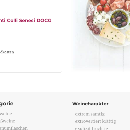
nti Colli Senesi DOCG
ndkosten
gorie
Weincharakter
weine
extrem samtig
ßweine
extrovertiert kräftig
numflaschen
explizit fruchtig