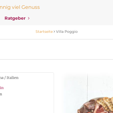
nig viel Genuss
Ratgeber
Startseite
Villa Poggio
a / Italien
in
n