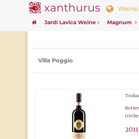
xanthurus
Weinsin
Jardí Lavica Weine
Magnum
Villa Poggio
Toskan
Rotwe
trocke
2011