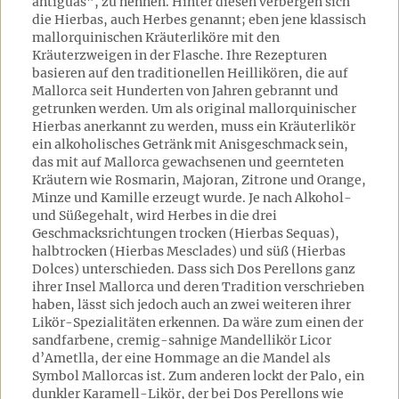
antiguas", zu nennen. Hinter diesen verbergen sich
die Hierbas, auch Herbes genannt; eben jene klassisch
mallorquinischen Kräuterliköre mit den
Kräuterzweigen in der Flasche. Ihre Rezepturen
basieren auf den traditionellen Heillikören, die auf
Mallorca seit Hunderten von Jahren gebrannt und
getrunken werden. Um als original mallorquinischer
Hierbas anerkannt zu werden, muss ein Kräuterlikör
ein alkoholisches Getränk mit Anisgeschmack sein,
das mit auf Mallorca gewachsenen und geernteten
Kräutern wie Rosmarin, Majoran, Zitrone und Orange,
Minze und Kamille erzeugt wurde. Je nach Alkohol-
und Süßegehalt, wird Herbes in die drei
Geschmacksrichtungen trocken (Hierbas Sequas),
halbtrocken (Hierbas Mesclades) und süß (Hierbas
Dolces) unterschieden. Dass sich Dos Perellons ganz
ihrer Insel Mallorca und deren Tradition verschrieben
haben, lässt sich jedoch auch an zwei weiteren ihrer
Likör-Spezialitäten erkennen. Da wäre zum einen der
sandfarbene, cremig-sahnige Mandellikör Licor
d’Ametlla, der eine Hommage an die Mandel als
Symbol Mallorcas ist. Zum anderen lockt der Palo, ein
dunkler Karamell-Likör, der bei Dos Perellons wie