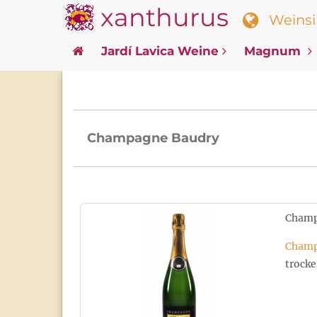
xanthurus
Weinsin
Jardí Lavica Weine
Magnum
Champagne Baudry
Champ
Champ
trocke