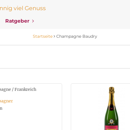
nig viel Genuss
Ratgeber
Startseite
Champagne Baudry
agne / Frankreich
agner
n