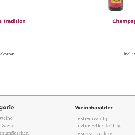
 Tradition
Champag
ndkosten
incl. 
gorie
Weincharakter
weine
extrem samtig
ßweine
extrovertiert kräftig
numflaschen
explizit fruchtig